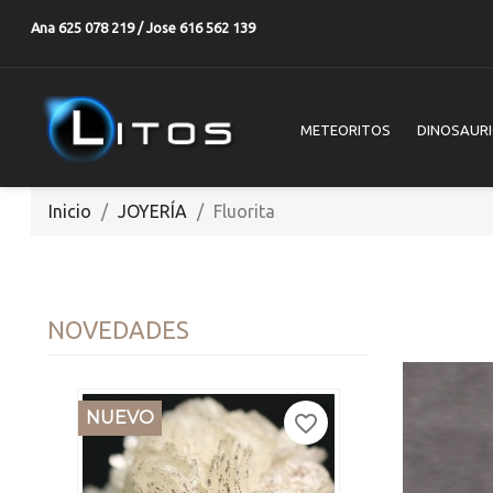
Ana 625 078 219 / Jose 616 562 139
METEORITOS
DINOSAUR
Inicio
JOYERÍA
Fluorita
NOVEDADES
NUEVO
favorite_border