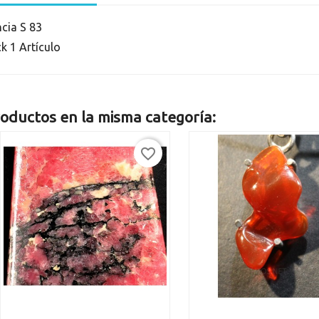
ncia
S 83
ck
1 Artículo
oductos en la misma categoría:
favorite_border