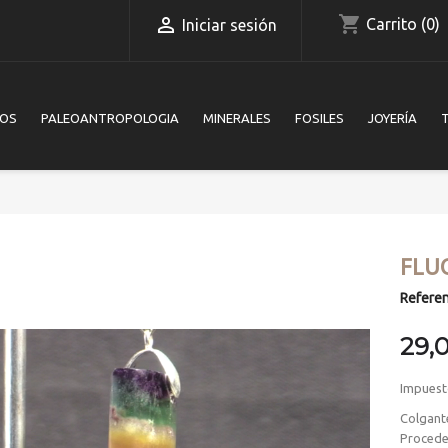
shopping_cart

Carrito
(0)
Iniciar sesión
IOS
PALEOANTROPOLOGIA
MINERALES
FOSILES
JOYERÍA
FLU
Referen
29,
Impuest
Colgante
Procede