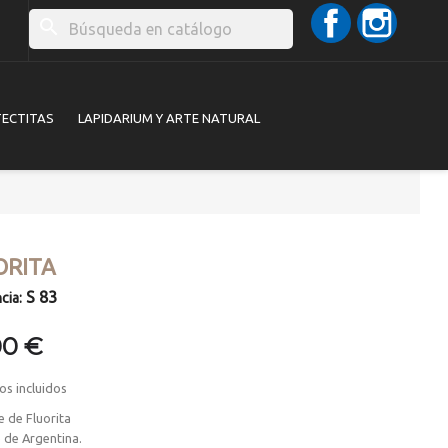
Facebook
Instag
search
TECTITAS
LAPIDARIUM Y ARTE NATURAL
ORITA
S 83
cia:
00 €
os incluidos
 de Fluorita
 de Argentina.