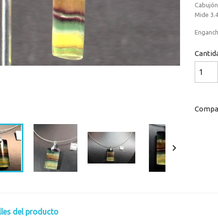
Cabujón 
Mide 3.4
Enganche
Cantid
Compar
Loaded
:
Progress
:
0%
0%

lles del producto