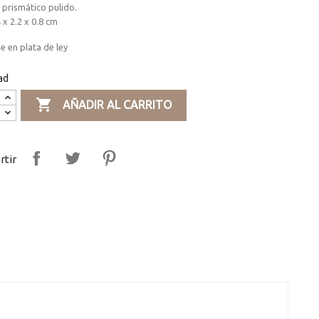
prismático pulido.
 x 2.2 x 0.8 cm
 en plata de ley
ad

AÑADIR AL CARRITO
tir