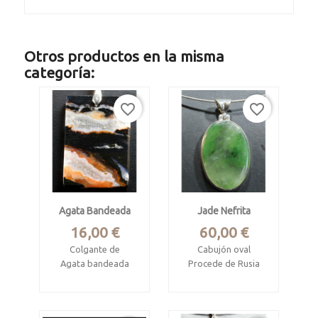
Otros productos en la misma
categoría:
favorite_border
favorite_border
Agata Bandeada
Jade Nefrita
Precio
Precio
16,00 €
60,00 €
Colgante de
Cabujón oval
Agata bandeada
Procede de Rusia
Mide 3.5 x 2.4 x 0.3
Procede de Santa
cm
Lucia, Chihuahua,
Méjico
Engaste en plata de