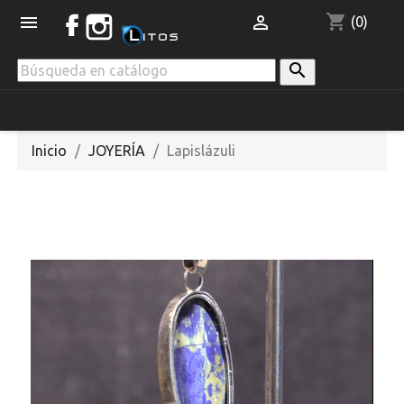
shopping_cart


(0)

Inicio
JOYERÍA
Lapislázuli