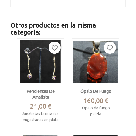
Otros productos en la misma
categoría:
favorite_border
favorite_border
Pendientes De
Ópalo De Fuego
Amatista
Precio
160,00 €
Precio
21,00 €
Ópalo de fuego
Amatistas facetadas
pulido
engastadas en plata
Procedente
de ley.
de aguas Calientes,