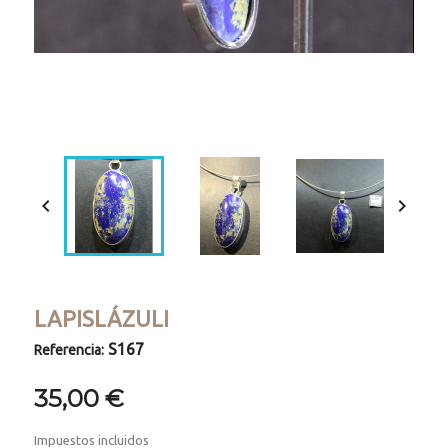
Loaded
:
Progress
:
Unmute
0%
0%


LAPISLÁZULI
S167
Referencia:
35,00 €
Impuestos incluidos