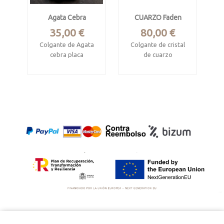
Veteado
romano.
espectacular
Agata Cebra
CUARZO Faden
Precio
Precio
35,00 €
80,00 €
Colgante de Agata
Colgante de cristal
cebra placa
de cuarzo
rectangular
biterminado tipo
phaden. Natutral, sin
Procede de México
cortar ni pulir.
Mide 3 x 2.4 x 0.4
Procede Afganistan.
cm.
Mide 2.9 x 2.2 cm
Engaste en plata de
ley
Engastado en plata
de ley.