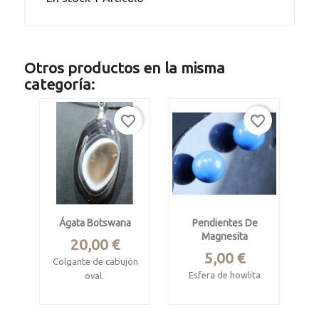
Otros productos en la misma
categoría:
favorite_border
favorite_border
Ágata Botswana
Pendientes De
Magnesita
Precio
20,00 €
Precio
5,00 €
Colgante de cabujón
Esfera de howlita
oval.
Miden 8 mm de
Bostwana
diámetro