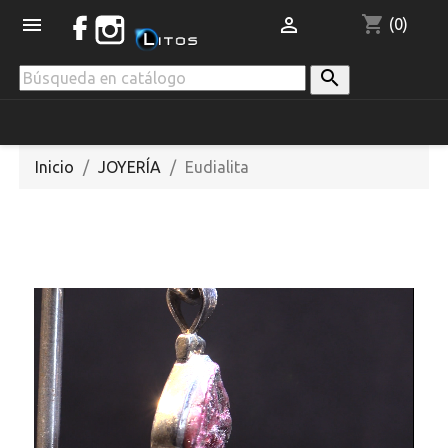
shopping_cart


(0)

Inicio
JOYERÍA
Eudialita