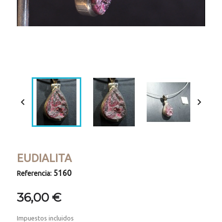
Loaded
:
Progress
:
Unmute
0%
0%


EUDIALITA
5160
Referencia:
36,00 €
Impuestos incluidos