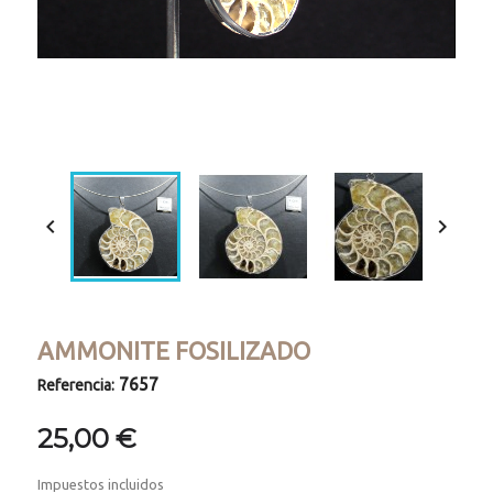
Loaded
:
Progress
:
Unmute
0%
0%


AMMONITE FOSILIZADO
7657
Referencia:
25,00 €
Impuestos incluidos