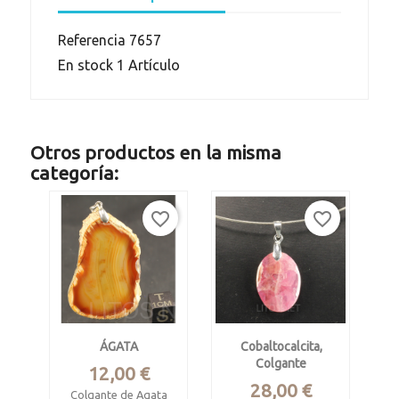
Referencia
7657
En stock
1 Artículo
Otros productos en la misma
categoría:
favorite_border
favorite_border
ÁGATA
Cobaltocalcita,
Colgante
Precio
12,00 €
Precio
28,00 €
Colgante de Agata