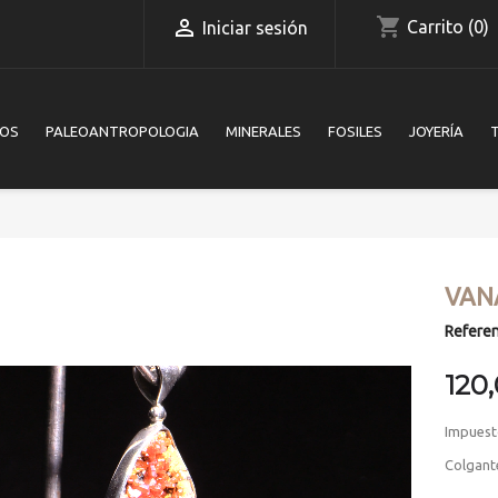
shopping_cart

Carrito
(0)
Iniciar sesión
IOS
PALEOANTROPOLOGIA
MINERALES
FOSILES
JOYERÍA
VAN
Referen
120
Impuest
Colgant