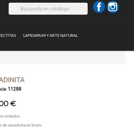
Facebook
Instag
search
TECTITAS
LAPIDARIUM Y ARTE NATURAL
ADINITA
11288
cia:
,00 €
os incluidos
e de vanadinita en bruto