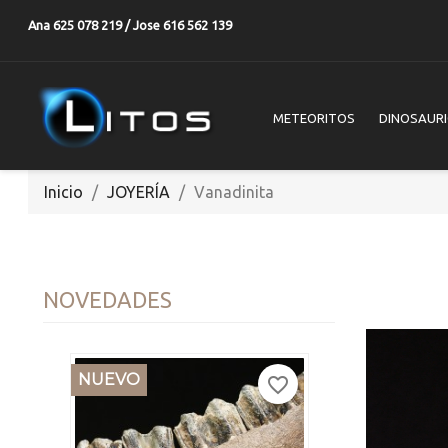
Ana 625 078 219 / Jose 616 562 139
METEORITOS
DINOSAUR
Inicio
JOYERÍA
Vanadinita
NOVEDADES
NUEVO
favorite_border