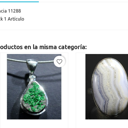
ncia
11288
ck
1 Artículo
oductos en la misma categoría:
favorite_border