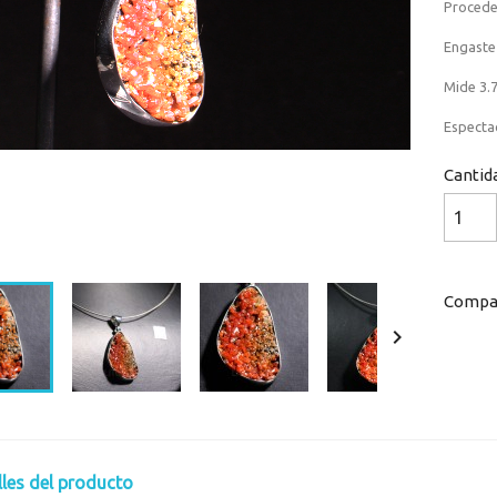
Procede
Engaste 
Mide 3.7
Espectac
Cantid
Loaded
:
Progress
:
0%
0%
Compar

lles del producto