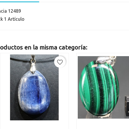
ncia
12489
ck
1 Artículo
oductos en la misma categoría:
favorite_border