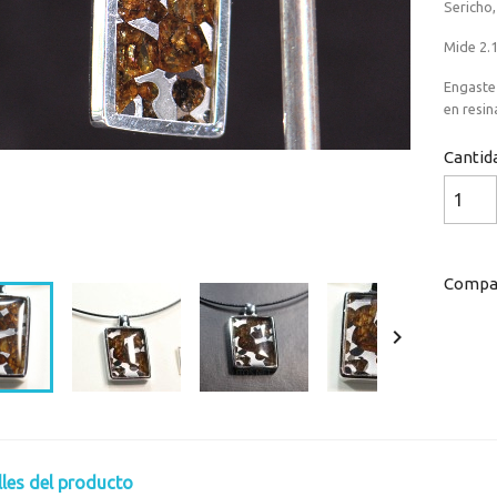
Player
Sericho,
is
loading.
Mide 2.1
Engaste 
en resin
Cantid
Loaded
:
Progress
:
0%
0%
Compar

lles del producto