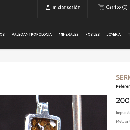
shopping_cart

Carrito
(0)
Iniciar sesión
IOS
PALEOANTROPOLOGIA
MINERALES
FOSILES
JOYERÍA
SER
Referen
200
Impuest
Meteori
Video