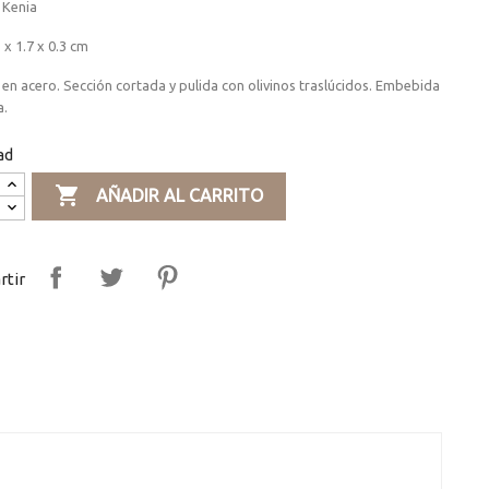
 Kenia
 x 1.7 x 0.3 cm
en acero. Sección cortada y pulida con olivinos traslúcidos. Embebida
a.
ad

AÑADIR AL CARRITO
tir