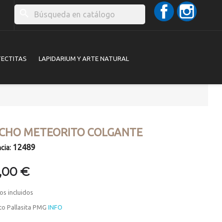
Facebook
Instag
search
TECTITAS
LAPIDARIUM Y ARTE NATURAL
ICHO METEORITO COLGANTE
12489
cia:
,00 €
os incluidos
to Pallasita PMG
INFO