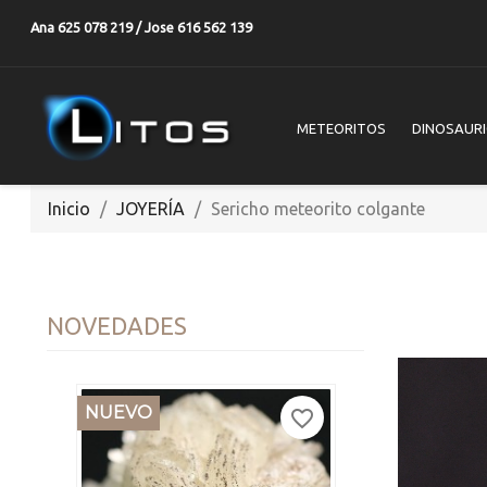
Ana 625 078 219 / Jose 616 562 139
METEORITOS
DINOSAUR
Inicio
JOYERÍA
Sericho meteorito colgante
NOVEDADES
NUEVO
favorite_border