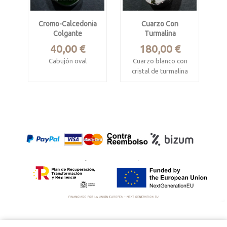
Cromo-Calcedonia
Cuarzo Con
Colgante
Turmalina
Precio
Precio
40,00 €
180,00 €
Cabujón oval
Cuarzo blanco con
cristal de turmalina
Procede de
Australia
verde
Mide 2.7 x 1.8 x 0.5
Procede de Minas
cm.
Gerais, Brasil
Engaste en plata de
Mide 4.3 x 2 x 1 cm.
ley
Engaste en plata de
ley.