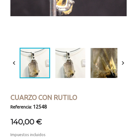
Loaded
:
Progress
:
Unmute
0%
0%


CUARZO CON RUTILO
12548
Referencia:
140,00 €
Impuestos incluidos