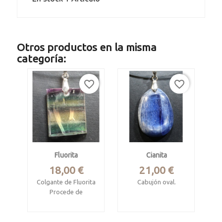
Otros productos en la misma
categoría:
favorite_border
favorite_border
Fluorita
Cianita
Precio
Precio
18,00 €
21,00 €
Colgante de Fluorita
Cabujón oval.
Procede de
Minas Gerais, Brasil
Argentina.
Cabujón prismático
Mide 3 x 2.2 x 0.5
pulido.