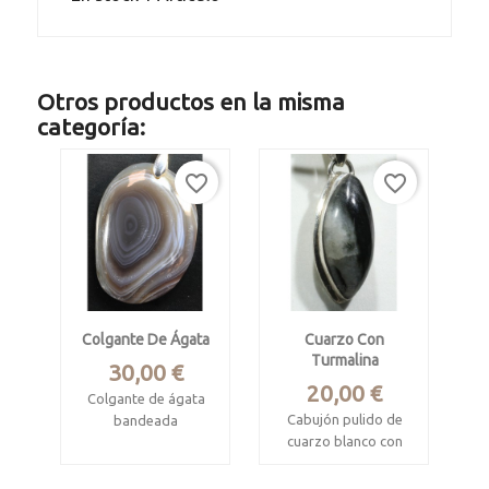
Otros productos en la misma
categoría:
favorite_border
favorite_border
Colgante De Ágata
Cuarzo Con
Turmalina
Precio
30,00 €
Precio
20,00 €
Colgante de ágata
Cabujón pulido de
bandeada
cuarzo blanco con
Mide 3.8 x 2.8 x 0.7
turmalina incrustada
cm