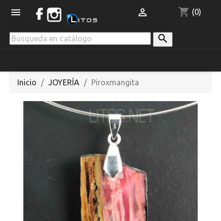
shopping_cart


(0)

Inicio
JOYERÍA
Piroxmangita