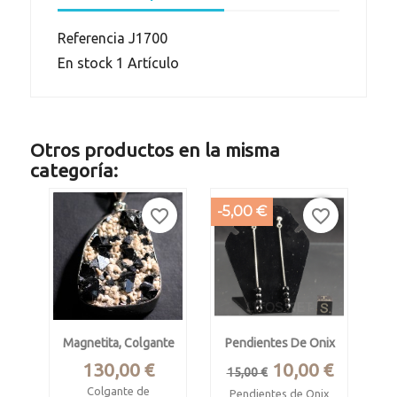
Referencia
J1700
En stock
1 Artículo
Otros productos en la misma
categoría:
-5,00 €
favorite_border
favorite_border
Magnetita, Colgante
Pendientes De Onix
Precio
Precio
Precio
130,00 €
10,00 €
15,00 €
base
Colgante de
Pendientes de Onix