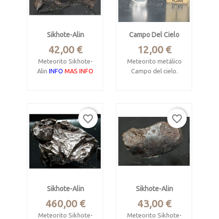
Sikhote-Alin
Campo Del Cielo
Precio
Precio
42,00 €
12,00 €
Meteorito Sikhote-
Meteorito metálico
Alin
INFO
MAS INFO
Campo del cielo.
INFO
Metálico II AB,
octaedrita gruesa.
Chaco,
Argentina, 27° 38′ 0″ S, 61° 43′ 0″
Territorio marítimo,
favorite_border
favorite_border
Rusia.
Meteorito metálico,
octaedrita gruesa
Mide 1.8 x 1.3 x 0.8
IAB.
cm. Pesa 6.18
gramos.
Pesa 1.36 gramos.
Mide 2 x 0.8 x 0.5
Ejemplar completo
cm.
Sikhote-Alin
Sikhote-Alin
de la primera
fragmentación.
Precio
Precio
460,00 €
43,00 €
Meteorito Sikhote-
Meteorito Sikhote-