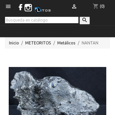
shopping_cart


(0)

Inicio
METEORITOS
Metálicos
NANTAN