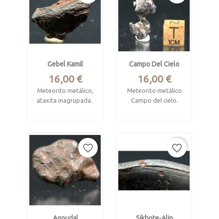
Gebel Kamil
Campo Del Cielo
Precio
Precio
16,00 €
16,00 €
Meteorito metálico,
Meteorito metálico
ataxita inagrupada.
Campo del cielo.
INFO
INFO
Djebel Kamil, Egipto,
Chaco,
22°01'06''N /
Argentina, 27° 38′ 0″ S, 61° 43′ 0″
favorite_border
favorite_border
26°05'16''E.
Meteorito metálico,
Mide 1.5 x 1 x 0.5
octaedrita gruesa
cm.
IAB.
Pesa 2.37 gramos.
Pesa 3.4 gramos.
Mide 2.5 x 1.2 x 0.6
cm.
Agoudal
Sikhote-Alin