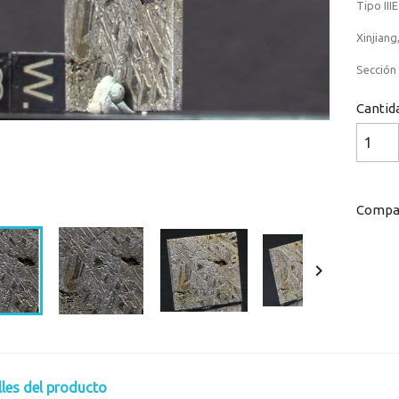
Tipo IIIE
Xinjiang
Sección
Cantid
Loaded
:
Progress
:
0%
0%
Compar

lles del producto