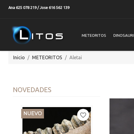
Ana 625 078 219 / Jose 616 562 139
METEORITOS
DINOSAUR
Inicio
METEORITOS
Aletai
NOVEDADES
NUEVO
favorite_border