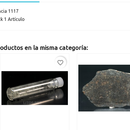
ncia
1117
ck
1 Artículo
oductos en la misma categoría:
favorite_border