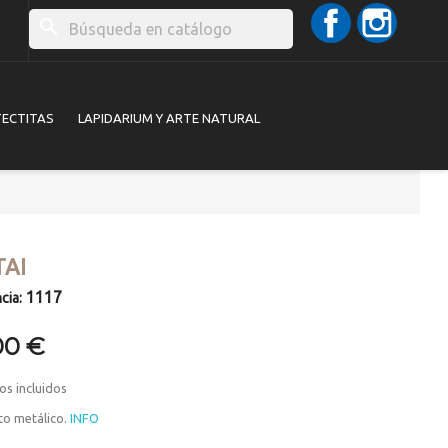
Facebook
Instag
search
TECTITAS
LAPIDARIUM Y ARTE NATURAL
TAI
1117
cia:
00 €
os incluidos
to metálico.
INFO