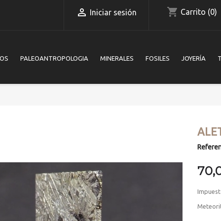
shopping_cart

Carrito
(0)
Iniciar sesión
IOS
PALEOANTROPOLOGIA
MINERALES
FOSILES
JOYERÍA
ALE
Referen
70,
Impuest
Meteori