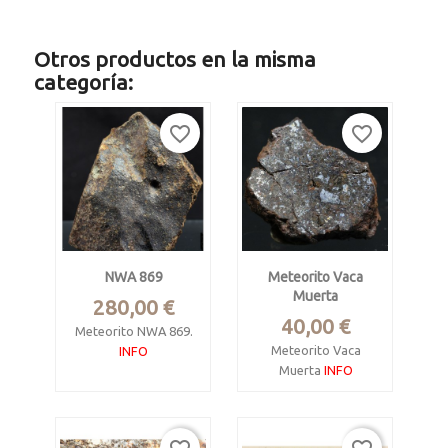
Otros productos en la misma
categoría:
favorite_border
favorite_border
NWA 869
Meteorito Vaca
Muerta
Precio
280,00 €
Precio
40,00 €
Meteorito NWA 869.
Meteorito Vaca
INFO
Muerta
INFO
Condrita ordinaria L
Mesosiderito A1
4-6, S3, W1
Antofagasta,
Argelia, 2006.