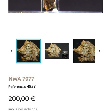
Loaded
:
Progress
:
Unmute
0%
0%


NWA 7977
4857
Referencia:
200,00 €
Impuestos incluidos