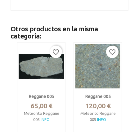
Otros productos en la misma
categoría:
favorite_border
favorite_border
Reggane 005
Reggane 005
Precio
Precio
65,00 €
120,00 €
Meteorito Reggane
Meteorito Reggane
005
INFO
005
INFO
Condrita
Condrita
carbonácea CK5
carbonácea CK5