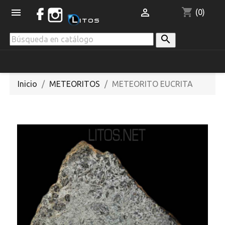
shopping_cart


(0)

Inicio
METEORITOS
METEORITO EUCRITA