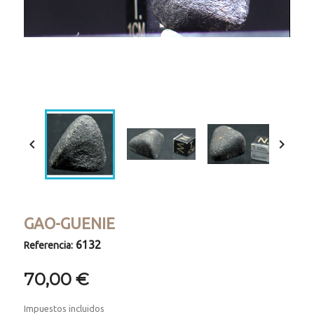
Loaded
:
Progress
:
Unmute
0%
0%


GAO-GUENIE
6132
Referencia:
70,00 €
Impuestos incluidos