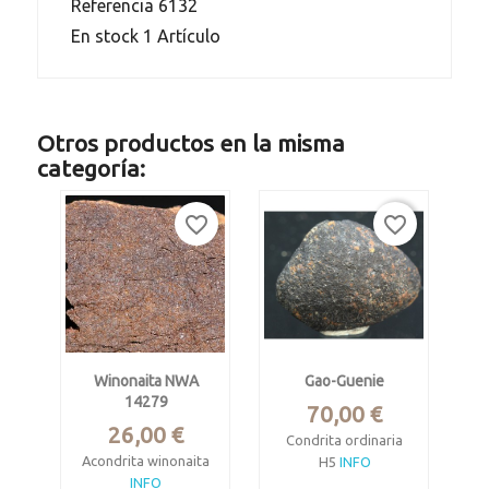
Referencia
6132
En stock
1 Artículo
Otros productos en la misma
categoría:
favorite_border
favorite_border
Winonaita NWA
Gao-Guenie
14279
Precio
70,00 €
Precio
26,00 €
Condrita ordinaria
Acondrita winonaita
H5
INFO
INFO