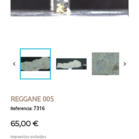
Loaded
:
Progress
:
Unmute
0%
0%


REGGANE 005
7316
Referencia:
65,00 €
Impuestos incluidos