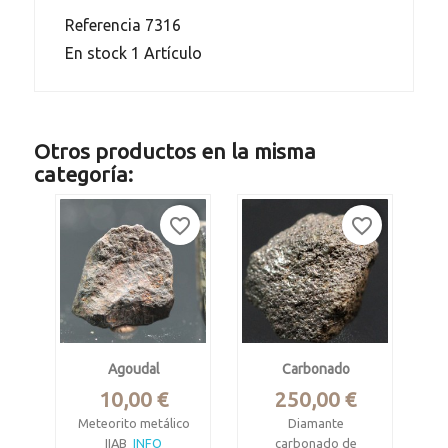
Referencia
7316
En stock
1 Artículo
Otros productos en la misma
categoría:
favorite_border
favorite_border
Agoudal
Carbonado
Precio
Precio
10,00 €
250,00 €
Meteorito metálico
Diamante
IIAB
INFO
carbonado de