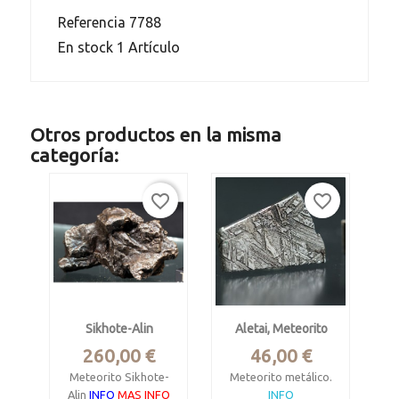
Referencia
7788
En stock
1 Artículo
Otros productos en la misma
categoría:
favorite_border
favorite_border
Sikhote-Alin
Aletai, Meteorito
Precio
Precio
260,00 €
46,00 €
Meteorito Sikhote-
Meteorito metálico.
Alin
INFO
MAS INFO
INFO