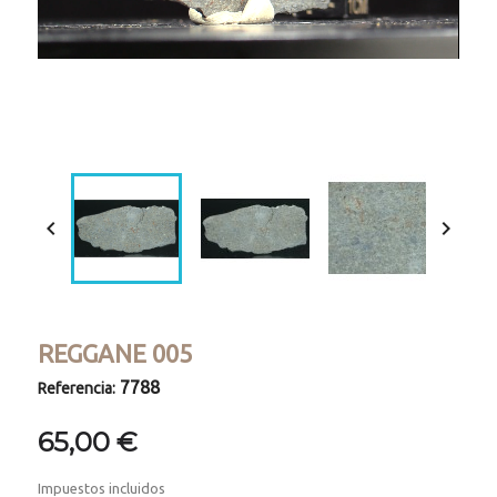
Loaded
:
Progress
:
Unmute
0%
0%


REGGANE 005
7788
Referencia:
65,00 €
Impuestos incluidos