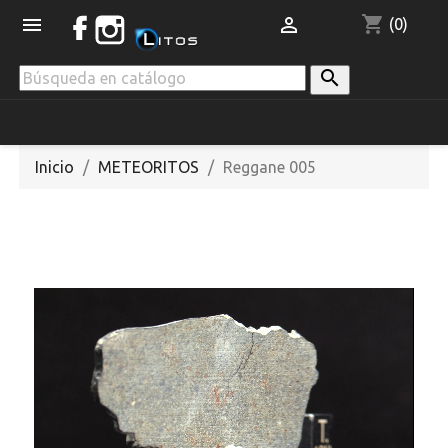
shopping_cart


(0)

Inicio
METEORITOS
Reggane 005