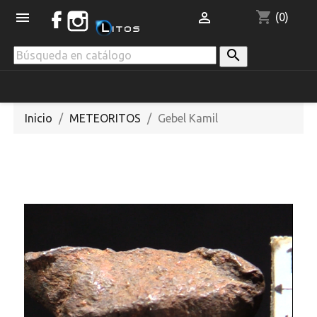
shopping_cart


(0)

Inicio
METEORITOS
Gebel Kamil