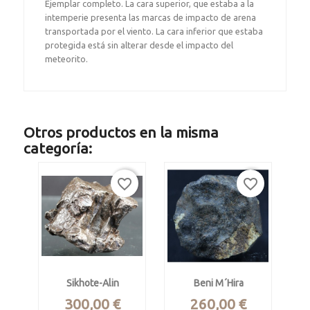
Ejemplar completo. La cara superior, que estaba a la
intemperie presenta las marcas de impacto de arena
transportada por el viento. La cara inferior que estaba
protegida está sin alterar desde el impacto del
meteorito.
Otros productos en la misma
categoría:
favorite_border
favorite_border
Sikhote-Alin
Beni M´hira
Precio
Precio
300,00 €
260,00 €