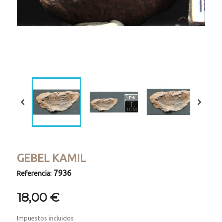
Loaded
:
Progress
:
Unmute
0%
0%


GEBEL KAMIL
7936
Referencia:
18,00 €
Impuestos incluidos