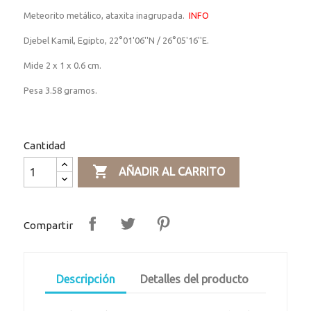
Meteorito metálico, ataxita inagrupada.
INFO
Djebel Kamil, Egipto, 22°01'06''N / 26°05'16''E.
Mide 2 x 1 x 0.6 cm.
Pesa 3.58 gramos.
Cantidad

AÑADIR AL CARRITO
Compartir
Descripción
Detalles del producto