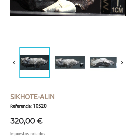
Loaded
:
Progress
:
Unmute
0%
0%


SIKHOTE-ALIN
10520
Referencia:
320,00 €
Impuestos incluidos