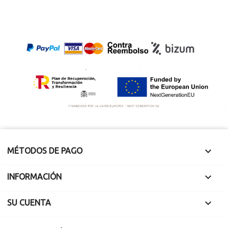
Territorio marítimo,
Mauritania 2016
Rusia.
Mide 5.5 x 2.8 cm y 3
Mide 2.9 x 2 x 1.3
mm de grosor de
cm. Pesa 26.38 gr.
corte. Pesa 7.5
gramos.
Ejemplar completo
de la primera
Costra de fusión
fragmentación.
muy fresca.
Orientado con líneas
de vuelo

MÉTODOS DE PAGO

INFORMACIÓN

SU CUENTA