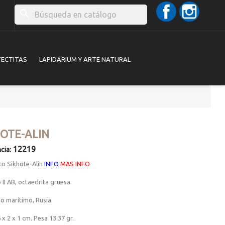
Facebook
Instag
search
TECTITAS
LAPIDARIUM Y ARTE NATURAL
HOTE-ALIN
12219
cia:
to Sikhote-Alin
INFO
MAS INFO
 II AB, octaedrita gruesa.
io marítimo, Rusia.
 x 2 x 1 cm. Pesa 13.37 gr.