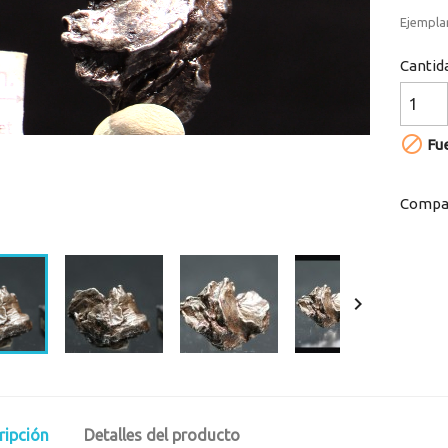
Player
is
Ejempla
loading.
Cantid

Fue
Compar
Loaded
:
Progress
:
0%
0%

ripción
Detalles del producto