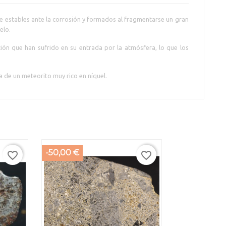
e estables ante la corrosión y formados al fragmentarse un gran
uelo.
ión que han sufrido en su entrada por la atmósfera, lo que los
a de un meteorito muy rico en níquel.
-50,00 €
favorite_border
favorite_border