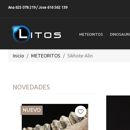
Ana 625 078 219 / Jose 616 562 139
METEORITOS
DINOSAUR
Inicio
METEORITOS
Sikhote-Alin
VENDID
NOVEDADES
NUEVO
favorite_border