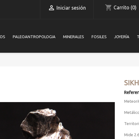
shopping_cart

Carrito
(0)
Iniciar sesión
IOS
PALEOANTROPOLOGIA
MINERALES
FOSILES
JOYERÍA
O
SIK
Referen
Meteori
Metálico
Territor
Mide 2.6
Video