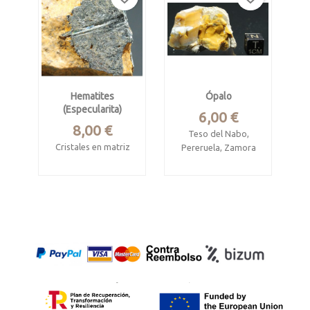
Mide 2.8 x 2.5 x 2.2
cm
Hematites
Ópalo
(Especularita)
Precio
6,00 €
Precio
8,00 €
Teso del Nabo,
Cristales en matriz
Pereruela, Zamora
Cantabria
Pieza de 4 x 2.8 x 2.8
cm
Mide 3.8 x 3 x 1.4 cm