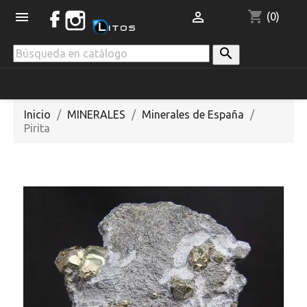
shopping_cart


(0)

Inicio
MINERALES
Minerales de España
Pirita