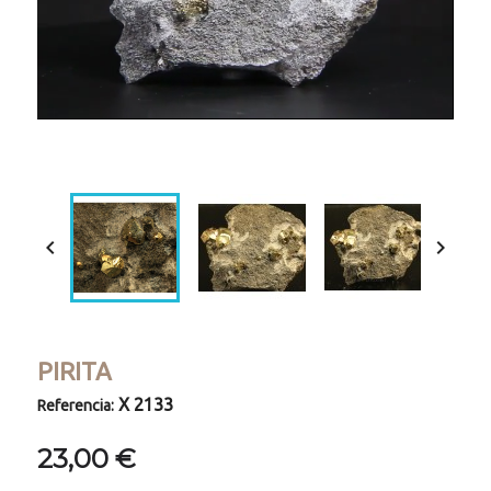
Loaded
:
Progress
:
Unmute
0%
0%


PIRITA
X 2133
Referencia:
23,00 €