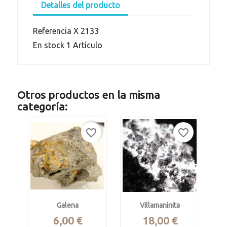
Detalles del producto
Referencia
X 2133
En stock
1 Artículo
Otros productos en la misma
categoría:
favorite_border
favorite_border
Galena
Villamaninita
Precio
Precio
6,00 €
18,00 €