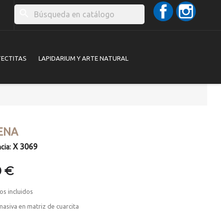
Facebook
Instag
search
TECTITAS
LAPIDARIUM Y ARTE NATURAL
ENA
X 3069
cia:
0 €
os incluidos
asiva en matriz de cuarcita