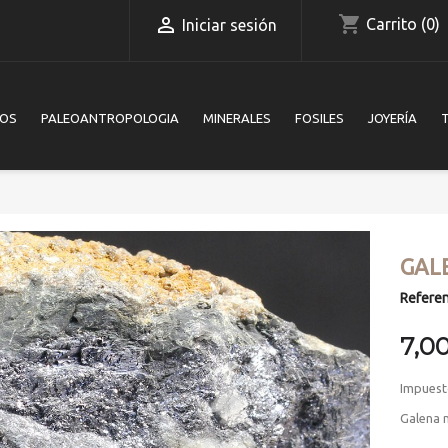
shopping_cart

Carrito
(0)
Iniciar sesión
IOS
PALEOANTROPOLOGIA
MINERALES
FOSILES
JOYERÍA
GAL
Referen
7,0
Impuest
Galena m