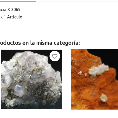
ncia
X 3069
ck
1 Artículo
oductos en la misma categoría:
favorite_border