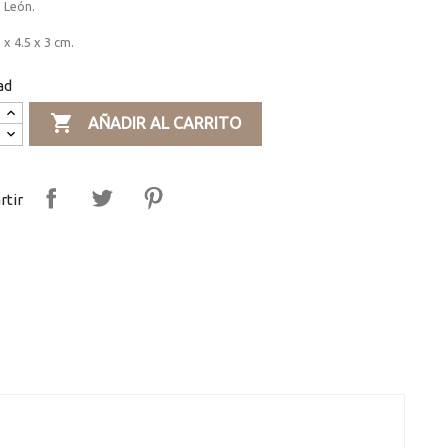
 León.
 x 4.5 x 3 cm.
ad

AÑADIR AL CARRITO
tir