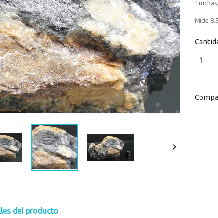
Truchas,
Mide 8.5
Cantid
Compar

lles del producto