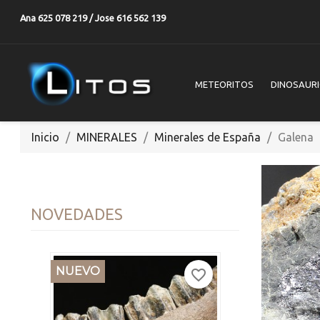
Ana 625 078 219 / Jose 616 562 139
METEORITOS
DINOSAUR
Inicio
MINERALES
Minerales de España
Galena
NOVEDADES
NUEVO
favorite_border