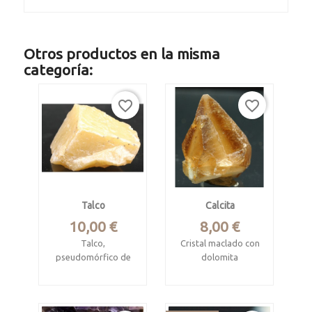
Otros productos en la misma
categoría:
favorite_border
favorite_border
Talco
Calcita
Precio
Precio
10,00 €
8,00 €
Talco,
Cristal maclado con
pseudomórfico de
dolomita
dolomita.
Santoña, Cantabria
Puebla de Lillo, León
Mide 5 x 3.8 x 2.5