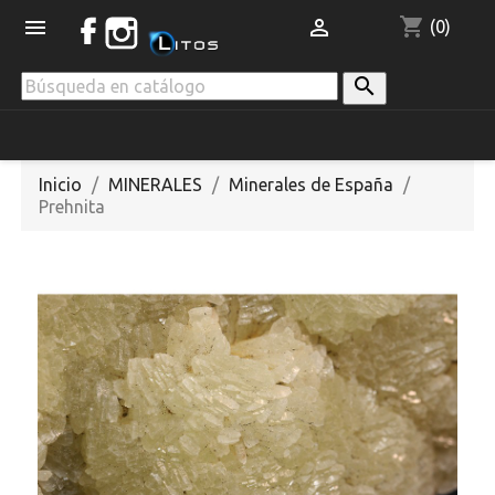
shopping_cart


(0)

Inicio
MINERALES
Minerales de España
Prehnita