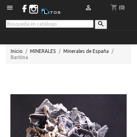
shopping_cart


(0)

Inicio
MINERALES
Minerales de España
Baritina