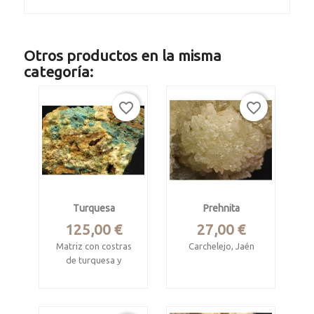
Otros productos en la misma
categoría:
favorite_border
favorite_border
Turquesa
Prehnita
Precio
Precio
125,00 €
27,00 €
Matriz con costras
Carchelejo, Jaén
de turquesa y
Mide 10 x 5 cm.
wavelita
Crecimientos
Palazuelo de las
radiales
Cuevas, Zamora.