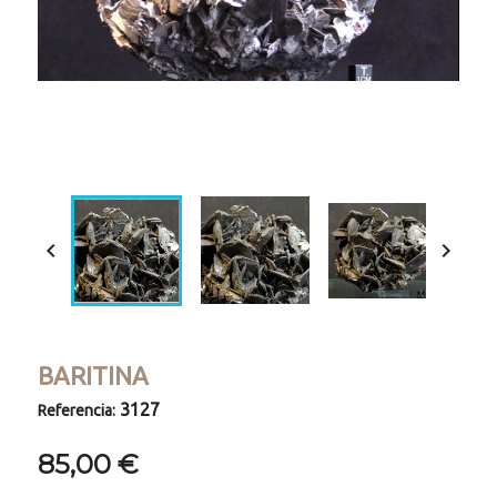
Loaded
:
Progress
:
Unmute
0%
0%


BARITINA
3127
Referencia:
85,00 €