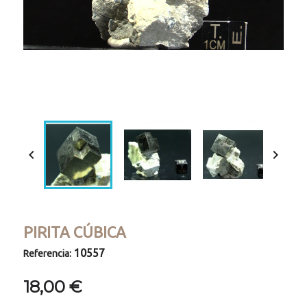
Loaded
:
Progress
:
Unmute
0%
0%


PIRITA CÚBICA
10557
Referencia:
18,00 €