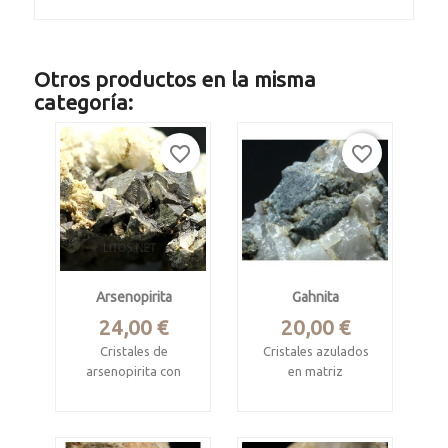
Otros productos en la misma
categoría:
favorite_border
favorite_border
Arsenopirita
Gahnita
Precio
Precio
24,00 €
20,00 €
Cristales de
Cristales azulados
arsenopirita con
en matriz
pirita y cuarzo
Mina Victoria-Arrés,
Mina tres amigos, C.
Valle de Arán, Lleida
de Pisuerga,