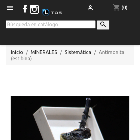
shopping_cart


(0)

Inicio
MINERALES
Sistemática
Antimonita
(estibina)