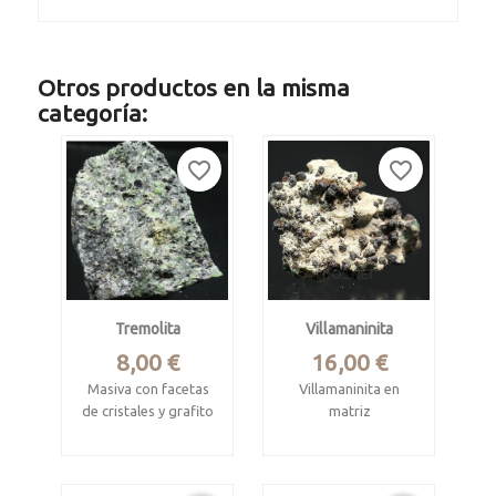
Otros productos en la misma
categoría:
favorite_border
favorite_border
Tremolita
Villamaninita
Precio
Precio
8,00 €
16,00 €
Masiva con facetas
Villamaninita en
de cristales y grafito
matriz
disperso
Mina La Divina
Merelani Hills,
Providencia.
Lelatema, Manyara
Villanueva de