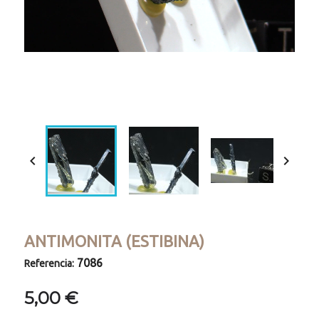
Loaded
:
Progress
:
Unmute
0%
0%


ANTIMONITA (ESTIBINA)
7086
Referencia:
5,00 €