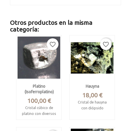
Otros productos en la misma
categoría:
favorite_border
favorite_border
Platino
Hauyna
(isoferroplatino)
Precio
18,00 €
Precio
100,00 €
Cristal de hauyna
Cristal cúbico de
con diópsido
platino con diversos
cristalizado
elementos nativos
Biachella Valley,
INFO
Sacrofano,