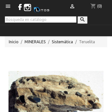
shopping_cart


(0)

Inicio
MINERALES
Sistemática
Teruelita