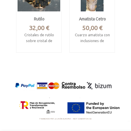
Rutilo
Amatista Cetro
Precio
Precio
32,00 €
50,00 €
Cristales de rutilo
Cuarzo amatista con
sobre cristal de
inclusiones de
hematites
hematites
Nuevo Horizonte,
Zambezi Valley,
Bahía, Brasil
Mashonaland West,
Zimbabwe
Mide 2.9 x 2.9 x 0.5
cm
Ejemplar de 5 x 1.5 x
1.4 cm.
Ejemplar con
burbuja móvil de
agua