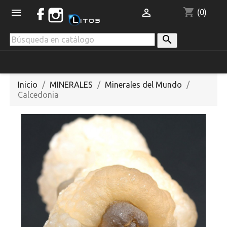
shopping_cart


(0)

Inicio
MINERALES
Minerales del Mundo
Calcedonia