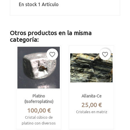
En stock
1 Artículo
Otros productos en la misma
categoría:
favorite_border
favorite_border
Platino
Allanita-Ce
(isoferroplatino)
Precio
25,00 €
Precio
100,00 €
Cristales en matriz
Cristal cúbico de
Solas quarry,
platino con diversos
Iveland, Noruega
elementos nativos