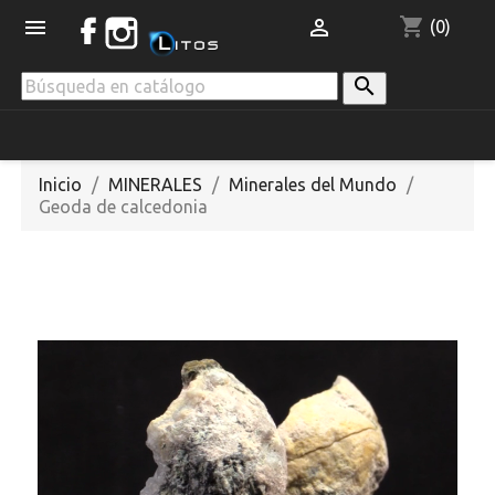
shopping_cart


(0)

Inicio
MINERALES
Minerales del Mundo
Geoda de calcedonia