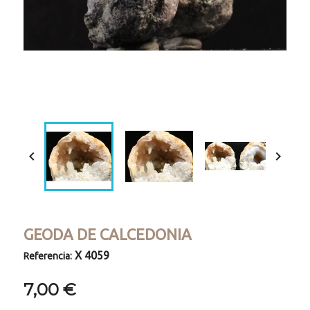
Loaded
:
Progress
:
Unmute
0%
0%


GEODA DE CALCEDONIA
X 4059
Referencia:
7,00 €