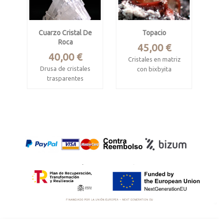
Cuarzo Cristal De
Topacio
Roca
Precio
45,00 €
Precio
40,00 €
Cristales en matriz
Drusa de cristales
con bixbyita
trasparentes
Tepetate, Villa de
Cabiche, Quípama,
Arriaga, San Luis
Boyacá, Colombia
Potosí, Mexico
Mide 4.7 x 3.5 x 2.5
Mide 3.8 x 2.8 x 2.7
cm
cm
Forma muy estética.