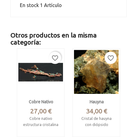
En stock
1 Artículo
Otros productos en la misma
categoría:
favorite_border
favorite_border
Cobre Nativo
Hauyna
Precio
Precio
27,00 €
34,00 €
Cobre nativo
Cristal de hauyna
estructura cristalina
con diópsido
reniforme.
cristalizado