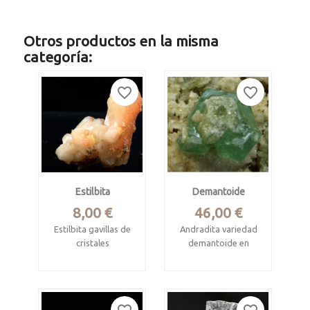
Otros productos en la misma
categoría:
favorite_border
favorite_border
Estilbita
Demantoide
Precio
Precio
8,00 €
46,00 €
Estilbita gavillas de
Andradita variedad
cristales
demantoide en
matriz de cuarcita.
Procede de Poona,
Procede de
Maharashta, La
Antetezambato,
India.
Antsakoamanondro,