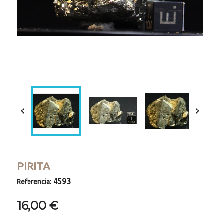
Loaded
:
Progress
:
Unmute
0%
0%


PIRITA
4593
Referencia:
16,00 €