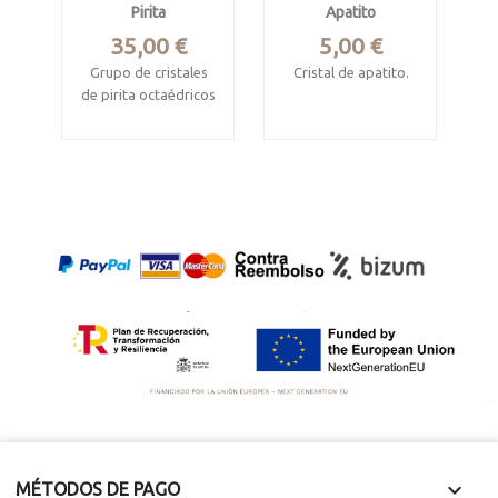
Pirita
Apatito
Precio
Precio
35,00 €
5,00 €
Grupo de cristales
Cristal de apatito.
de pirita octaédricos
Cerro Mercado,
Pasto Bueno,
Méjico
Pallasca,
Mide 0.7 x 0.7 cm
departamento de
Ancash, Perú.
Ejemplar de 5.5 x 3.2
x 2.5 cm.

MÉTODOS DE PAGO