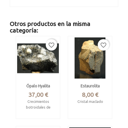
Otros productos en la misma
categoría:
favorite_border
favorite_border
Ópalo Hyalita
Estaurolita
Precio
Precio
37,00 €
8,00 €
Crecimientos
Cristal maclado
botroidales de
Coët Ligné, Baud,
ópalo trasparente
Pontivy, Morbihan,
Valeč, Karlovy Vary
Brittany, Francia