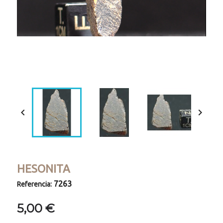
Loaded
:
Progress
:
Unmute
0%
0%


HESONITA
7263
Referencia:
5,00 €