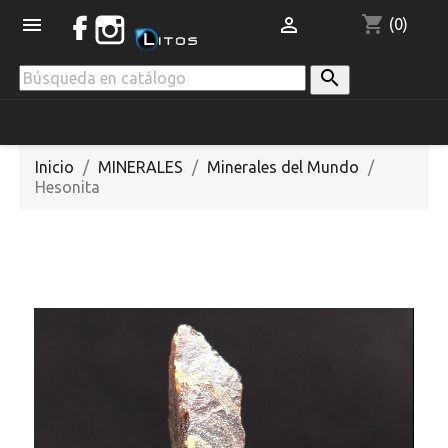
shopping_cart


(0)

Inicio
MINERALES
Minerales del Mundo
Hesonita