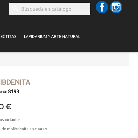
Facebook
Instag
search
TECTITAS
LAPIDARIUM Y ARTE NATURAL
IBDENITA
8193
cia:
00 €
os incluidos
s de molibdenita en cuarzo