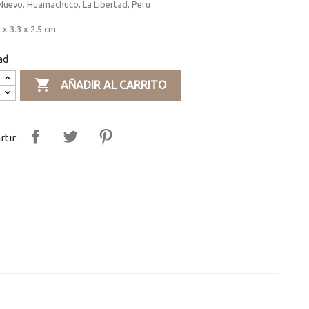
uevo, Huamachuco, La Libertad, Peru
 x 3.3 x 2.5 cm
ad

AÑADIR AL CARRITO
tir