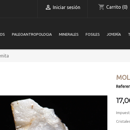
shopping_cart

Carrito
(0)
Iniciar sesión
IOS
PALEOANTROPOLOGIA
MINERALES
FOSILES
JOYERÍA
nita
MOL
Referen
17,
Impuest
Cristale