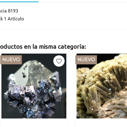
ncia
8193
ck
1 Artículo
oductos en la misma categoría:
NUEVO
NUEVO
favorite_border