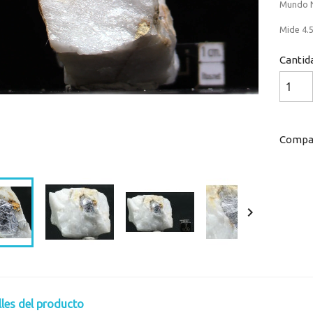
Mundo N
Mide 4.5
Cantid
Compar
Loaded
:
Progress
:
0%
0%

lles del producto