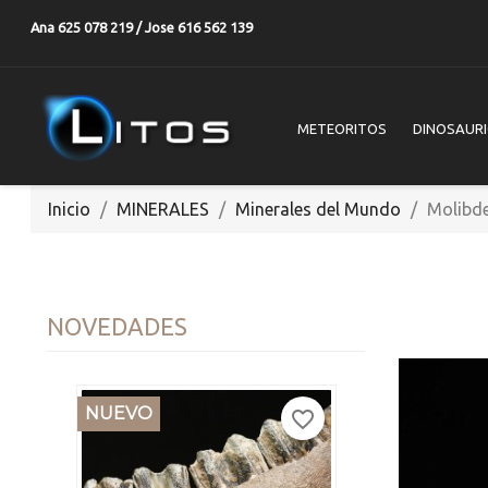
Ana 625 078 219 / Jose 616 562 139
METEORITOS
DINOSAUR
Inicio
MINERALES
Minerales del Mundo
Molibde
NOVEDADES
NUEVO
favorite_border