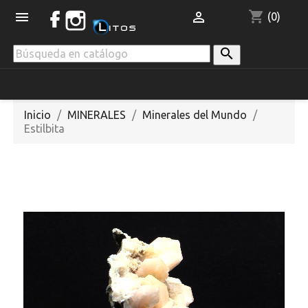
shopping_cart


(0)

Inicio
MINERALES
Minerales del Mundo
Estilbita