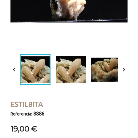
Loaded
:
Progress
:
Unmute
0%
0%


ESTILBITA
8886
Referencia:
19,00 €