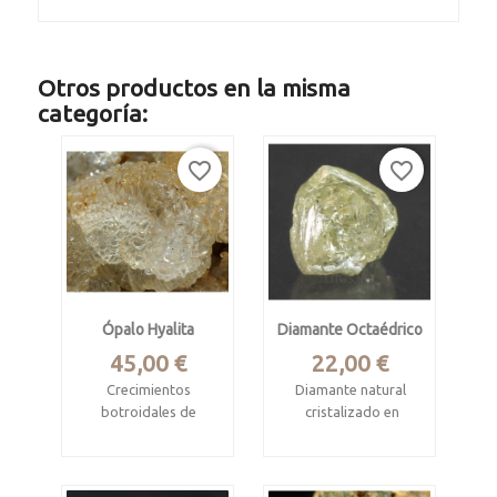
Otros productos en la misma
categoría:
favorite_border
favorite_border
Ópalo Hyalita
Diamante Octaédrico
Precio
Precio
45,00 €
22,00 €
Crecimientos
Diamante natural
botroidales de
cristalizado en
ópalo trasparente
octaedro
Valeč, Karlovy Vary
Procede de Mina
Region, Czech
Miba, Kasai-