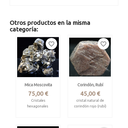
Otros productos en la misma
categoría:
favorite_border
favorite_border
Mica Moscovita
Corindón, Rubí
Precio
Precio
75,00 €
45,00 €
Cristales
cristal natural de
hexagonales
corindón rojo (rubí)
Araçuaí, Minas
Mysore corundum
Gerais, Brasil.
deposits, Karnataka,
India