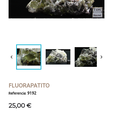
Loaded
:
Progress
:
Unmute
0%
0%


FLUORAPATITO
9192
Referencia:
25,00 €