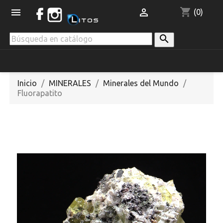
shopping_cart


(0)

Inicio
MINERALES
Minerales del Mundo
Fluorapatito