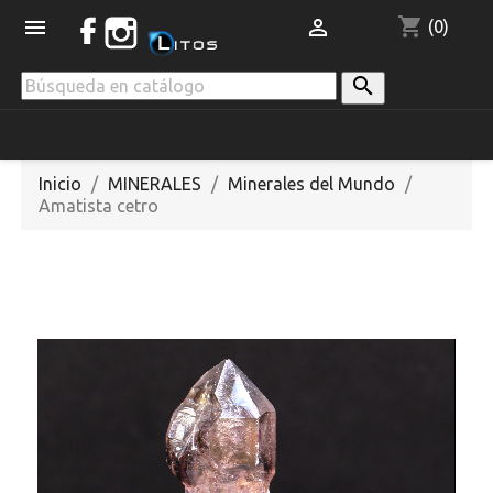
shopping_cart


(0)

Inicio
MINERALES
Minerales del Mundo
Amatista cetro