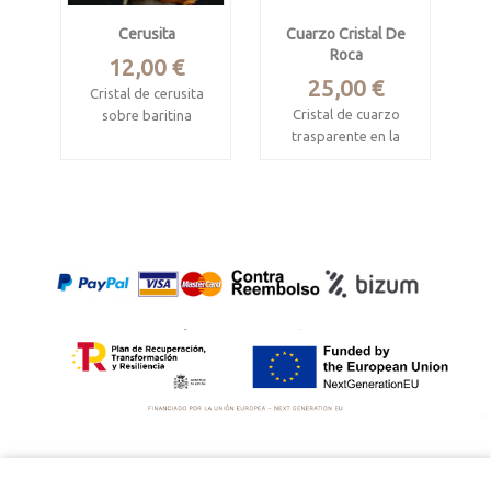
Cerusita
Cuarzo Cristal De
Roca
Precio
12,00 €
Precio
25,00 €
Cristal de cerusita
Cristal de cuarzo
sobre baritina
trasparente en la
Procede de Touissit-
punta
Bou Beker mining
district,
Corinto, Minas
Jerada,Marruecos
Gerais, Brasil
Mide 2.5 x 1.8 x 1.7
Mide 9.5 x 3.7 x 3 cm
cm.
Fluorescente con luz
UV.