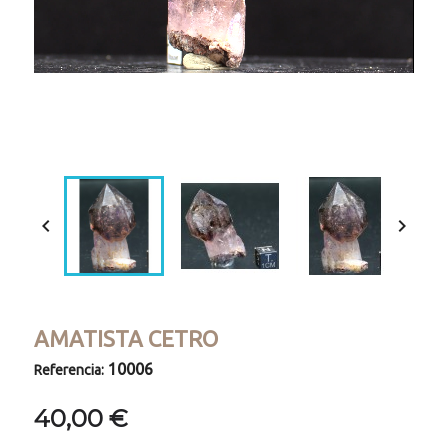
Loaded
:
Progress
:
Unmute
0%
0%


AMATISTA CETRO
10006
Referencia:
40,00 €