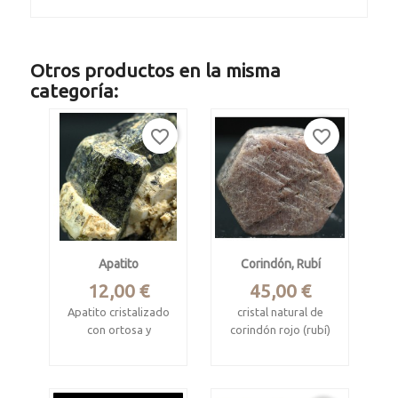
Otros productos en la misma
categoría:
favorite_border
favorite_border
Apatito
Corindón, Rubí
Precio
Precio
12,00 €
45,00 €
Apatito cristalizado
cristal natural de
con ortosa y
corindón rojo (rubí)
moscovita
Mysore corundum
MInas Gerais, Brasil
deposits, Karnataka,
India