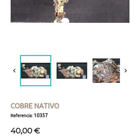
Loaded
:
Progress
:
Unmute
0%
0%


COBRE NATIVO
10357
Referencia:
40,00 €