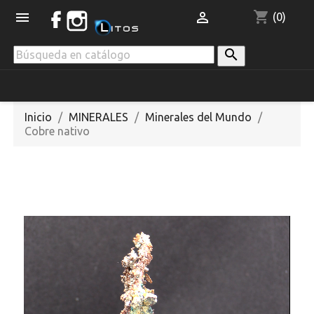
shopping_cart


(0)

Inicio
MINERALES
Minerales del Mundo
Cobre nativo