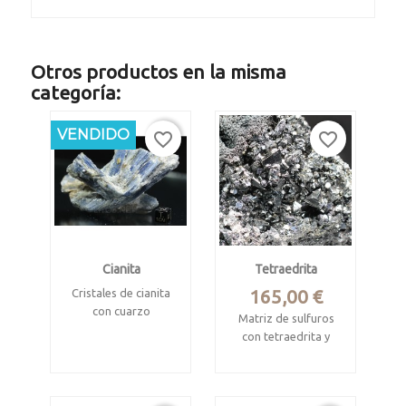
Otros productos en la misma
categoría:
VENDIDO
favorite_border
favorite_border
Cianita
Tetraedrita
Precio
165,00 €
Cristales de cianita
con cuarzo
Matriz de sulfuros
con tetraedrita y
Barra do Salinas,
calcita
Minas Gerais, Brasil.
Casapalca, Chicla
Mide 10.5 x 5.5 x 4
District, Huarochirí,