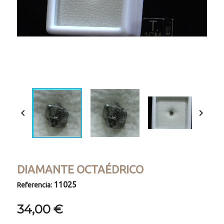
Loaded
:
Progress
:
Unmute
0%
0%


DIAMANTE OCTAÉDRICO
11025
Referencia:
34,00 €