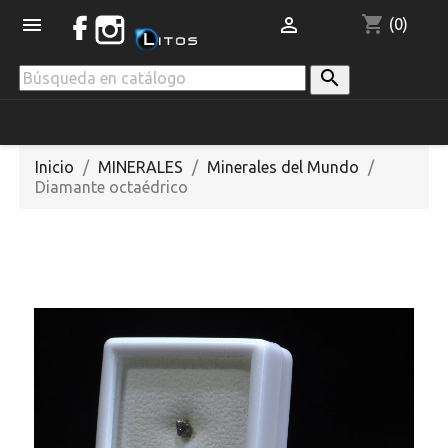
shopping_cart


(0)

Inicio
MINERALES
Minerales del Mundo
Diamante octaédrico