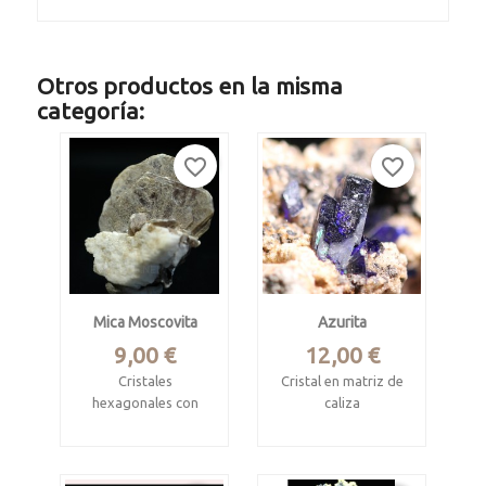
Otros productos en la misma
categoría:
favorite_border
favorite_border
Mica Moscovita
Azurita
Precio
Precio
9,00 €
12,00 €
Cristales
Cristal en matriz de
hexagonales con
caliza
albita
Touissit, Jerada,
Araçuaí, Minas
Marruecos
Gerais, Brasil.