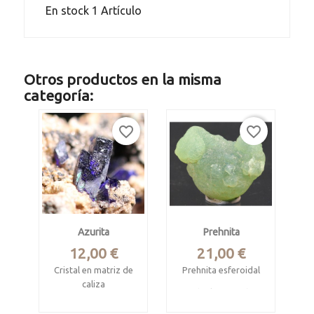
En stock
1 Artículo
Otros productos en la misma
categoría:
favorite_border
favorite_border
Azurita
Prehnita
Precio
Precio
12,00 €
21,00 €
Cristal en matriz de
Prehnita esferoidal
caliza
Bendoukou, Sandare,
Kayes, Mali
Touissit, Jerada,
Pieza de 3.5 x 2.9 x