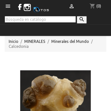
shopping_cart


(0)

Inicio
MINERALES
Minerales del Mundo
Calcedonia