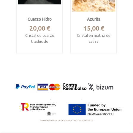
Muy estética
Cuarzo Hidro
Azurita
Precio
Precio
20,00 €
15,00 €
Cristal de cuarzo
Cristal en matriz de
traslúcido
caliza
biterminado con
Touissit, Jerada,
inclusiones de agua
Marruecos
en el interior
Pieza 3.5 x 3 x 3 cm
Cong Ly, Hunan,
China
Mide 4.4 x 2.5 x 2.3
cm