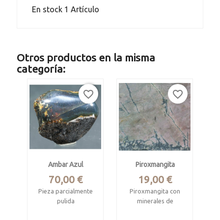
En stock
1 Artículo
Otros productos en la misma
categoría:
favorite_border
favorite_border
Ambar Azul
Piroxmangita
Precio
Precio
70,00 €
19,00 €
Pieza parcialmente
Piroxmangita con
pulida
minerales de
manganeso.
Mina La Toca, Los