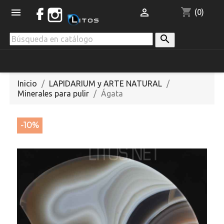
shopping_cart


(0)

Inicio
LAPIDARIUM y ARTE NATURAL
Minerales para pulir
Ágata
-10%