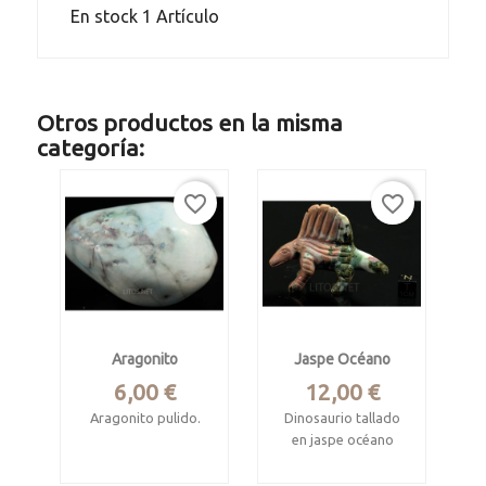
En stock
1 Artículo
Otros productos en la misma
categoría:
favorite_border
favorite_border
Aragonito
Jaspe Océano
Precio
Precio
6,00 €
12,00 €
Aragonito pulido.
Dinosaurio tallado
en jaspe océano
Procede de Hunan,
China.
Madagascar