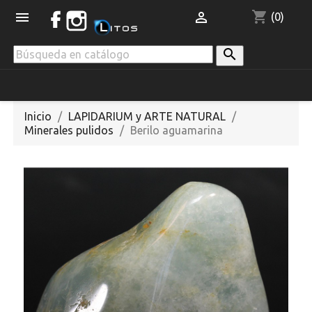
shopping_cart


(0)

Inicio
LAPIDARIUM y ARTE NATURAL
Minerales pulidos
Berilo aguamarina