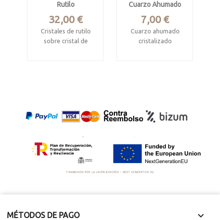
Rutilo
Cuarzo Ahumado
Precio
Precio
32,00 €
7,00 €
Cristales de rutilo
Cuarzo ahumado
sobre cristal de
cristalizado
hematites
Brañes, Asturias
Nuevo Horizonte,
Matriz 8.5 x 5.5 x 2.8
Bahía, Brasil
cm. cuarzos 1.5 cm
Mide 2.9 x 2.9 x 0.5
cm

MÉTODOS DE PAGO