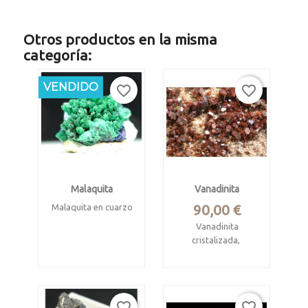
Otros productos en la misma
categoría:
NUEVO
VENDIDO
favorite_border
favorite_border
Malaquita
Vanadinita
Precio
90,00 €
Malaquita en cuarzo
Vanadinita
Coriellu, Llerandi,
cristalizada,
Asturias
Procede de mina
Pieza 0.5 x 0.5 x 0.5
ACF, Mibladen,
cm
Midelt, Marruecos.
favorite_border
favorite_border