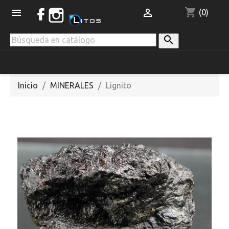
shopping_cart


(0)

Inicio
MINERALES
Lignito