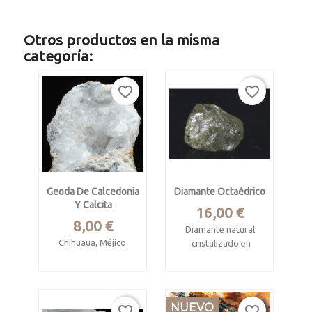
Otros productos en la misma
categoría:
favorite_border
favorite_border
Geoda De Calcedonia
Diamante Octaédrico
Y Calcita
Precio
16,00 €
Precio
8,00 €
Diamante natural
Chihuaua, Méjico.
cristalizado en
octaedro
Mide 11.5 x 6 x 5.8
cm
Procede de Mina
Miba, Kasai-
NUEVO
Mitad de geoda
favorite_border
favorite_border
oriental, R.D. Congo.