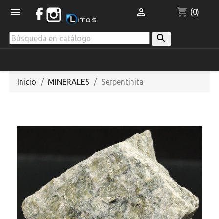
shopping_cart


(0)

Inicio
MINERALES
Serpentinita