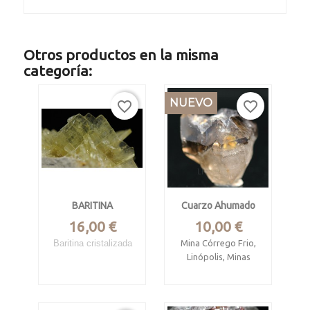
Otros productos en la misma
categoría:
NUEVO
favorite_border
favorite_border
BARITINA
Cuarzo Ahumado
Precio
Precio
16,00 €
10,00 €
Baritina cristalizada
Mina Córrego Frio,
Linópolis, Minas
Cerro Warihuyn,
Gerais, Brasil
Miraflores,
Mide 2.4 x 2.1 x 1.8
Huamalias,
cm