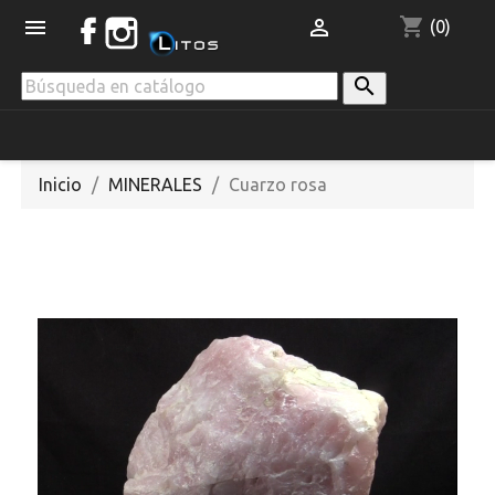
shopping_cart


(0)

Inicio
MINERALES
Cuarzo rosa