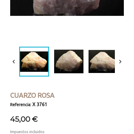
Loaded
:
Progress
:
Unmute
0%
0%


CUARZO ROSA
X 3761
Referencia:
45,00 €
Impuestos incluidos