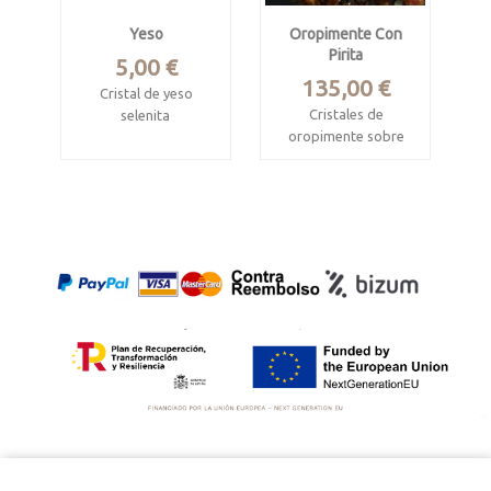
Yeso
Oropimente Con
Pirita
Precio
5,00 €
Precio
135,00 €
Cristal de yeso
Cristales de
selenita
oropimente sobre
Albolodui, Almeria.
matriz de cuarzo
con pirita
Mide 4.2 x 1.4 x 0.7
cm.
Quiruvilca, Santiago
de Chuco, La
Libertad, Perú
Mide 6 x 3.5 x 3 cm