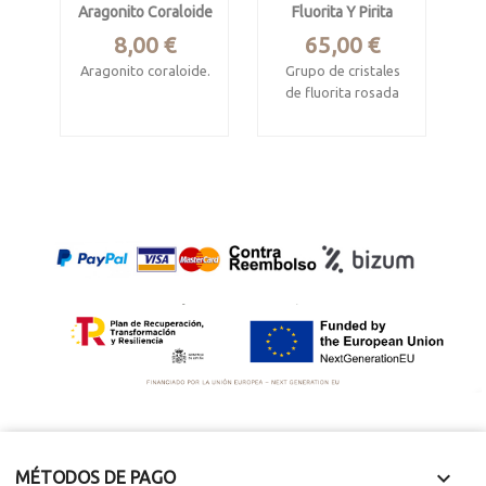
Aragonito Coraloide
Fluorita Y Pirita
Precio
Precio
8,00 €
65,00 €
Aragonito coraloide.
Grupo de cristales
de fluorita rosada
Procede de las
sobre pirita +
minas de marmol de
blenda
Macael, Almeria.
Mina Huanzala,
Mide 9 x 1.7 x 1.4
Huallanca, Ancash,
cm.
Perú.
Débilmente
Ejemplar de 4.8 x 4 x
fluorescente con luz
3 cm.
UV

MÉTODOS DE PAGO