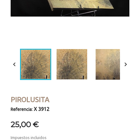
Loaded
:
Progress
:
Unmute
0%
0%


PIROLUSITA
X 3912
Referencia:
25,00 €
Impuestos incluidos