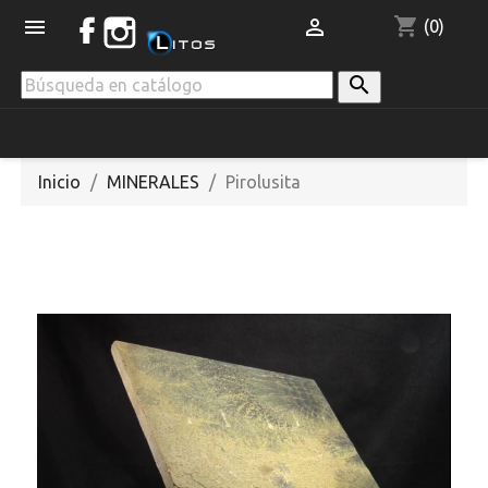
shopping_cart


(0)

Inicio
MINERALES
Pirolusita