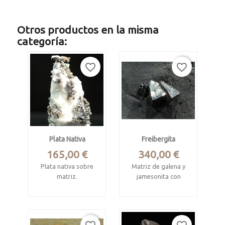
Otros productos en la misma
categoría:
favorite_border
favorite_border
Plata Nativa
Freibergita
Precio
Precio
165,00 €
340,00 €
Plata nativa sobre
Matriz de galena y
matriz.
jamesonita con
cristales
Mina Imiter, Draa-
tetraédricos de
Tafilalet, Marruecos.
freibergita
Pieza de 8 x 3.9 x 2.3
Herja Mine, Baia