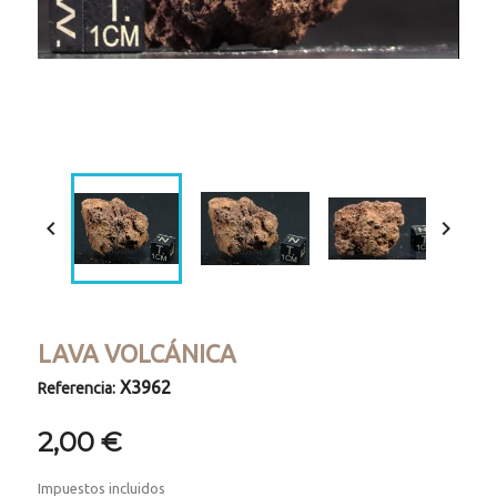
Loaded
:
Progress
:
Unmute
0%
0%


LAVA VOLCÁNICA
X3962
Referencia:
2,00 €
Impuestos incluidos