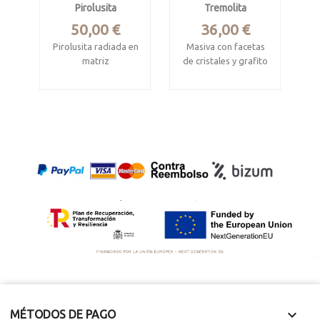
Pirolusita
Tremolita
Precio
Precio
50,00 €
36,00 €
Pirolusita radiada en
Masiva con facetas
matriz
de cristales y grafito
disperso
Mina Imini,
Amerzgane Caïdat,
Merelani Hills,
Ouarzazate,
Lelatema, Manyara
Marruecos.
Region, Tanzania
Mide 12 x 11 x 6.5
Mide 11 x 4.5 x 2.5
cm.
cm

MÉTODOS DE PAGO