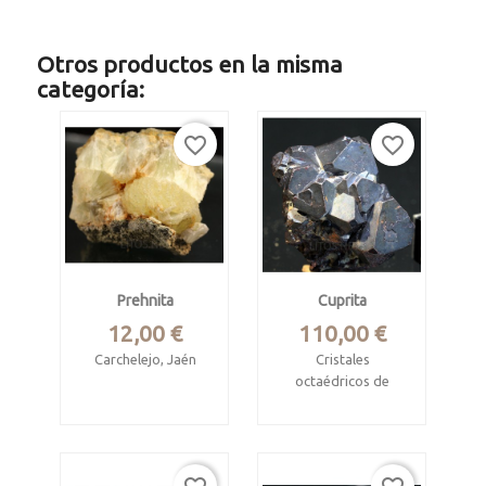
Otros productos en la misma
categoría:
favorite_border
favorite_border
Prehnita
Cuprita
Precio
Precio
12,00 €
110,00 €
Carchelejo, Jaén
Cristales
octaédricos de
Mide 5.5 x 4.3 x 3.7
cuprita
cm.
Mina Poteryaevskoe,
Crecimientos
Rutsovskoe, Rudnyi
radiales
Altai, Siberia, Rusia.