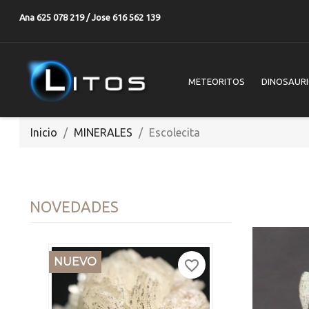
Ana 625 078 219 / Jose 616 562 139
METEORITOS
DINOSAUR
Inicio
MINERALES
Escolecita
NOVEDADES
NUEVO
favorite_border