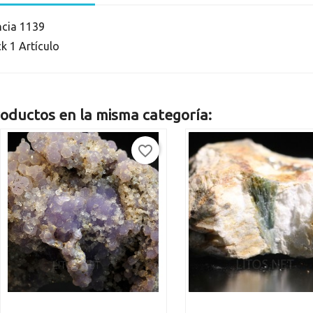
ncia
1139
ck
1 Artículo
oductos en la misma categoría:
favorite_border