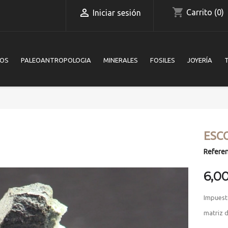
shopping_cart

Carrito
(0)
Iniciar sesión
IOS
PALEOANTROPOLOGIA
MINERALES
FOSILES
JOYERÍA
ESC
Referen
6,0
Impuest
matriz d