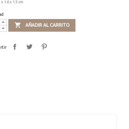
 x 1.6 x 1.5 cm
ad

AÑADIR AL CARRITO
tir