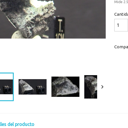
Mide 2.5
Cantid
Compar
Loaded
:
Progress
:
0%
0%

lles del producto