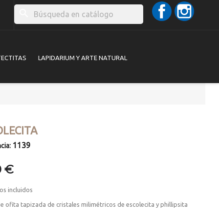
Facebook
Instag
search
TECTITAS
LAPIDARIUM Y ARTE NATURAL
OLECITA
1139
cia:
0 €
os incluidos
e ofita tapizada de cristales milimétricos de escolecita y phillipsita