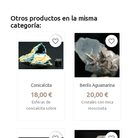
Otros productos en la misma
categoría:
favorite_border
favorite_border
Conicalcita
Berilo Aguamarina
Precio
Precio
18,00 €
20,00 €
Esferas de
Cristales con mica
conicalcita sobre
moscovita
matriz de limonita
Skardu, Baltistan,
Mina Hojuela,
Gilgit, Pakistan
Mapimi, Méjico
Mide 4.4 x 2.3 x 2.2