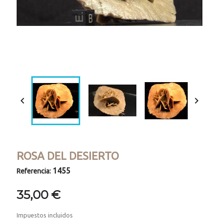
Loaded
:
Progress
:
Unmute
0%
0%


ROSA DEL DESIERTO
1455
Referencia:
35,00 €
Impuestos incluidos