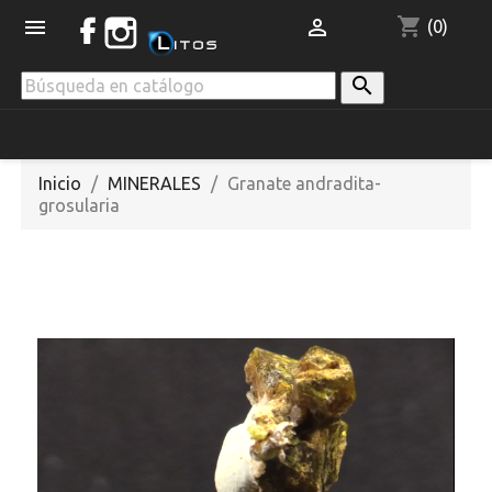
shopping_cart


(0)

Inicio
MINERALES
Granate andradita-
grosularia