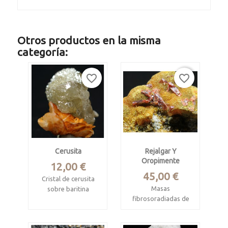
Otros productos en la misma
categoría:
favorite_border
favorite_border
Cerusita
Rejalgar Y
Oropimente
Precio
12,00 €
Precio
45,00 €
Cristal de cerusita
Masas
sobre baritina
fibrosoradiadas de
Procede de Touissit-
oropimente con
Bou Beker mining
cristales de rejalgar
district,