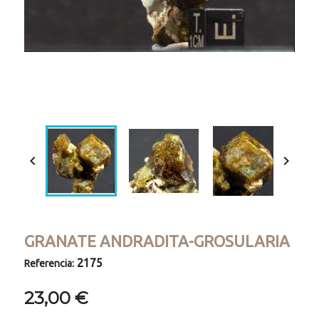
Loaded
:
Progress
:
Unmute
0%
0%


GRANATE ANDRADITA-GROSULARIA
2175
Referencia:
23,00 €